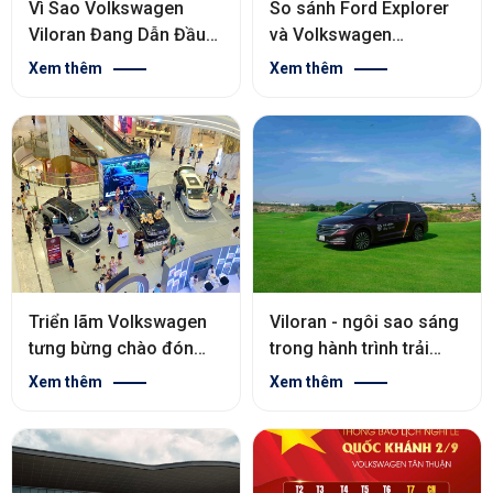
Vì Sao Volkswagen
So sánh Ford Explorer
Viloran Đang Dẫn Đầu
và Volkswagen
Phân Khúc MPV Cao
Teramont chi tiết 2025
Xem thêm
Xem thêm
Cấp?
Triển lãm Volkswagen
Viloran - ngôi sao sáng
tưng bừng chào đón
trong hành trình trải
quý khách hàng tại
nghiệm đẳng cấp mới
Xem thêm
Xem thêm
Thiso Mall Sala quận 2
cùng Volkswagen