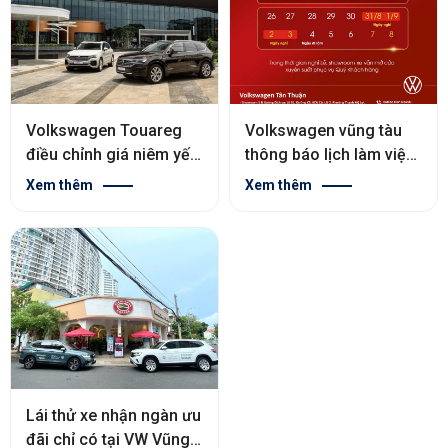
Volkswagen Touareg
Volkswagen vũng tàu
điều chỉnh giá niêm yết
thông báo lịch làm việc
và hỗ trợ 50% lệ phí
dịp lễ quốc khánh 02/09
Xem thêm
Xem thêm
trước bạ & 1 năm bảo
hiểm vật chất
Lái thử xe nhận ngàn ưu
đãi chỉ có tại VW Vũng