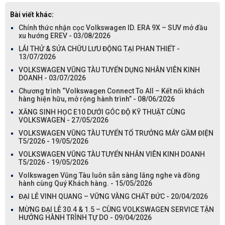
Bài viết khác:
Chính thức nhận cọc Volkswagen ID. ERA 9X – SUV mở đầu
xu hướng EREV - 03/08/2026
LÁI THỬ & SỬA CHỮU LƯU ĐỘNG TẠI PHAN THIẾT -
13/07/2026
VOLKSWAGEN VŨNG TÀU TUYỂN DỤNG NHÂN VIÊN KINH
DOANH - 03/07/2026
Chương trình “Volkswagen Connect To All – Kết nối khách
hàng hiện hữu, mở rộng hành trình” - 08/06/2026
XĂNG SINH HỌC E10 DƯỚI GÓC ĐỘ KỸ THUẬT CÙNG
VOLKSWAGEN - 27/05/2026
VOLKSWAGEN VŨNG TÀU TUYỂN TỔ TRƯỞNG MÁY GẦM ĐIỆN
T5/2026 - 19/05/2026
VOLKSWAGEN VŨNG TÀU TUYỂN NHÂN VIÊN KINH DOANH
T5/2026 - 19/05/2026
Volkswagen Vũng Tàu luôn sẵn sàng lắng nghe và đồng
hành cùng Quý Khách hàng. - 15/05/2026
ĐẠI LỄ VINH QUANG – VỮNG VÀNG CHẤT ĐỨC - 20/04/2026
MỪNG ĐẠI LỄ 30.4 & 1.5 – CÙNG VOLKSWAGEN SERVICE TẬN
HƯỞNG HÀNH TRÌNH TỰ DO - 09/04/2026