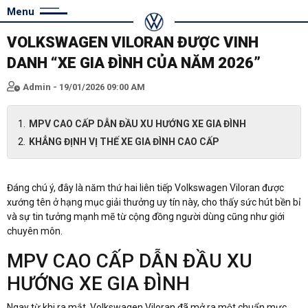
Menu
VOLKSWAGEN VILORAN ĐƯỢC VINH
DANH “XE GIA ĐÌNH CỦA NĂM 2026”
Admin - 19/01/2026 09:00 AM
MPV CAO CẤP DẪN ĐẦU XU HƯỚNG XE GIA ĐÌNH
KHẲNG ĐỊNH VỊ THẾ XE GIA ĐÌNH CAO CẤP
Đáng chú ý, đây là năm thứ hai liên tiếp Volkswagen Viloran được
xướng tên ở hạng mục giải thưởng uy tín này, cho thấy sức hút bền bỉ
và sự tin tưởng mạnh mẽ từ cộng đồng người dùng cũng như giới
chuyên môn.
MPV CAO CẤP DẪN ĐẦU XU
HƯỚNG XE GIA ĐÌNH
Ngay từ khi ra mắt, Volkswagen Viloran đã mở ra một chuẩn mực