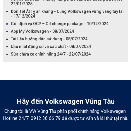
22/01/2025
Đón Tết Ất Tỵ an khang - Cùng Volkswagen vững vàng tay lái
- 17/12/2024
Gói dịch vụ OCP – Oil change package - 10/12/2024
App My Volkswagen - 08/07/2024
Tài liệu hướng dẫn sử dụng - 08/07/2024
Dầu nhớt động cơ và các chất - 08/07/2024
Sửa chữa xe chính hãng 24/7 - 22/07/2024
Hãy đến Volkswagen Vũng Tàu
Chúng tôi là VW Vũng Tàu phân phối chính hãng Volkswagen.
Hotline 24/7: 0912 38 66 79 để được tư vấn và lái thử tại nhà.