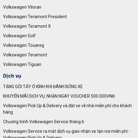
Volkswagen Viloran
Volkswagen Teramont President
Volkswagen Teramont X
Volkswagen Golf
Volkswagen Touareg
Volkswagen Teramont
Volkswagen Tiguan
Dịch vụ
TẶNG GÓI TẨY Ố KINH KHI ĐÁNH BÓNG XE
KHUYẾN MÃI DỊCH VỤ, NHẬN NGAY VOUCHER 500.000VNĐ
Volkswagen Pick Up & Delivery và đặt xe về nhà miễn phí cho khách
hàng
Chương trình Volkswagen Service tháng 6
Volkswagen Service ra mắt dịch vụ giao nhận xe tận nơi miễn phí -
Volkswagen Pick Up & Delivery